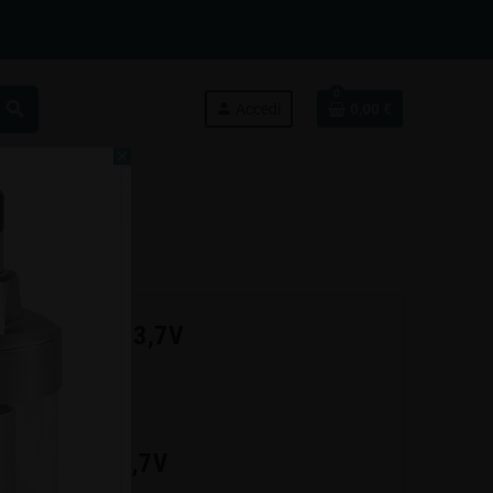
0
search
person
Accedi
0,00 €
close
4200mAh 30A 3,7V
200mAh 30A 3,7V