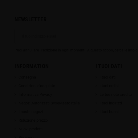
NEWSLETTER
Puoi annullare l'iscrizione in ogni momenti. A questo scopo, cerca le info di
INFORMATION
I TUOI DATI
Consegna
I tuoi dati
Condizioni d'acquisto
I tuoi ordini
Informativa Privacy
Le tue note credito
Negozi Autorizzati SvoeMesto Italia
I tuoi indirizzi
I nostri negozi
I tuoi buoni
Riduzione prezzo
Nuovi prodotti
Più venduti