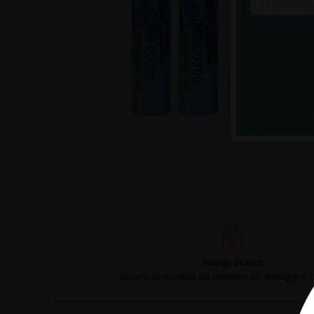
NON MOSTRAR
Naviga Sicuro!
Usiamo le tecniche più moderne per proteggere i t