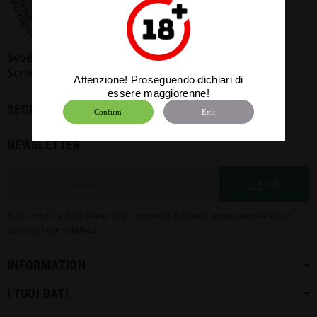
SvoёMesto Italia
Scrivici:
info@svoemestoitalia.it
Attenzione! Proseguendo dichiari di
essere maggiorenne!
SEGUICI
Confirm
Exit
NEWSLETTER
OK
Puoi annullare l'iscrizione in ogni momenti. A questo scopo, cerca le info di
contatto nelle note legali.
INFORMATION
I TUOI DATI