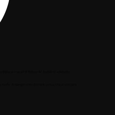
d'aria e i canali di flusso del liquido si adattano
asi livello di riempimento del tank senza che avvengano