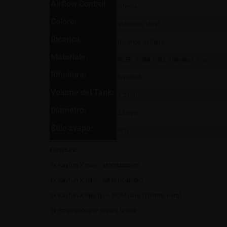
Airflow Control:
interna
Colore:
stainless steel
Ricarica:
Ricarica dall'alto
Materiale:
PEEK, POM, PSU, stainless steel
Rifinitura:
brushed
Volume del Tank:
3.2 ml
Diametro:
23 mm
Stile svapo:
MTL
Fornitura:
1x Kayfun X mini - atomizzatore
1x Kayfun X mini - Kit di ricambio
1x Kayfun X drip tip – POM nero (10 mm, nero)
1x Strumento per creare la coil