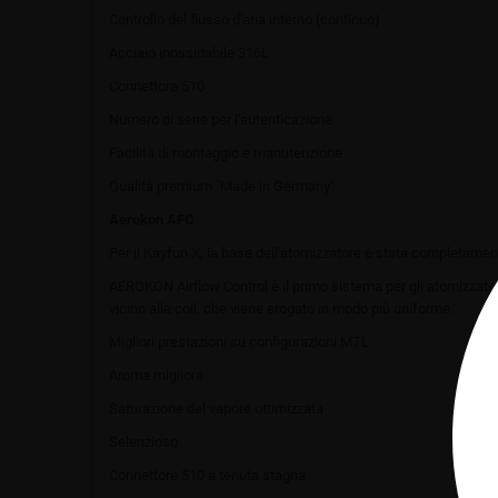
Controllo del flusso d'aria interno (continuo)
Acciaio inossidabile 316L
Connettore 510
Numero di serie per l'autenticazione
Facilità di montaggio e manutenzione
Qualità premium "Made in Germany"
Aerokon AFC
Per il Kayfun X, la base dell'atomizzatore è stata completamente
AEROKON Airflow Control è il primo sistema per gli atomizzatori 
vicino alla coil, che viene erogato in modo più uniforme.
Migliori prestazioni su configurazioni MTL
Aroma migliore
Saturazione del vapore ottimizzata
Selenzioso
Connettore 510 a tenuta stagna