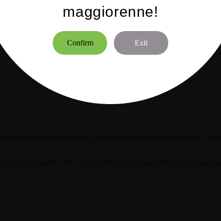
maggiorenne!
Confirm
Exit
 superiore e scoprire l'apertura di riempimento
sciti a fare a meno del classico controllo del liquido nel Kayfun X mini. Il flusso 
ativa creata durante il “tiro”. Ciò consente di alimentare l'atomizzatore a qualsi