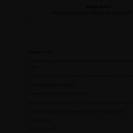
Naviga Sicuro!
Usiamo le tecniche più moderne per proteggere i t
Kayfun X Mini
Cosa rende un atomizzatore rigenerabile davvero eccezionale?
reale.
Il Kayfun X mini si basa proprio su questa esperienza, combinan
Le caratteristiche in breve:
Controllo del flusso d'aria AEROKON
Meccanismo di riempimento “CS” per un riempimento facile e
Incisione e direzione di apertura liberamente posizionabili
PSU Window
Isolatore in PEEK