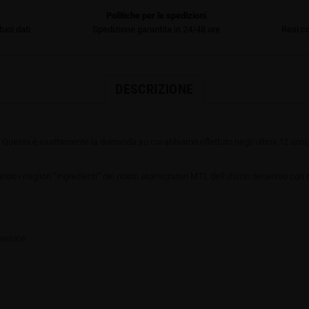
Politiche per le spedizioni
uoi dati
Spedizione garantita in 24/48 ore
Resi co
DESCRIZIONE
 Questa è esattamente la domanda su cui abbiamo riflettuto negli ultimi 12 ann
do i migliori “ingredienti” dei nostri atomizzatori MTL dell'ultimo decennio con n
 veloce