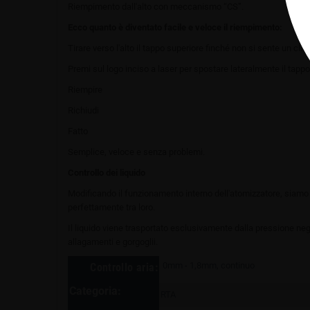
Riempimento dall'alto con meccanismo “CS”.
Ecco quanto è diventato facile e veloce il riempimento:
Tirare verso l'alto il tappo superiore finché non si sente un clic
Premi sul logo inciso a laser per spostare lateralmente il tappo
Riempire
Richiudi
Fatto
Semplice, veloce e senza problemi.
Controllo dei liquido
Modificando il funzionamento interno dell'atomizzatore, siamo riu
perfettamente tra loro.
Il liquido viene trasportato esclusivamente dalla pressione neg
allagamenti e gorgoglii.
0mm - 1,8mm, continuo
Controllo aria:
Categoria:
RTA