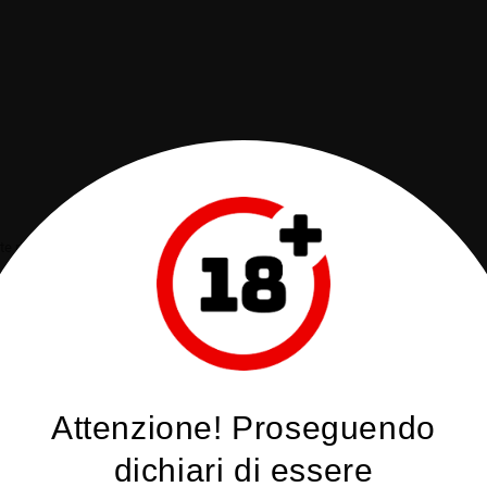
 rivista e dotata di un nuovo controllo del flusso d'aria.
MTL che non limita il flusso d'aria all'ingresso del condotto dell'aria, ma diretta
Attenzione! Proseguendo
dichiari di essere