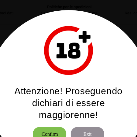
Politiche per le spedizioni
uoi dati
Spedizione garantita in 24/48 ore
Resi co
DESCRIZIONE
 il Kayfun BB RBA
 con i tabacchi singoli e le misture tabaccose.
l liquido. Inoltre, avendo l'arcata più alta, ci permette di montare le coil più "ag
Attenzione! Proseguendo
dichiari di essere
maggiorenne!
Confirm
Exit