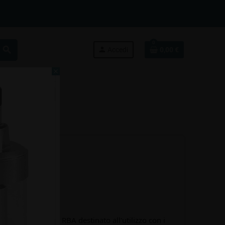
0
search
person
Accedi
0,00 €
close
 RBA
n atomizzatore RBA destinato all'utilizzo con i