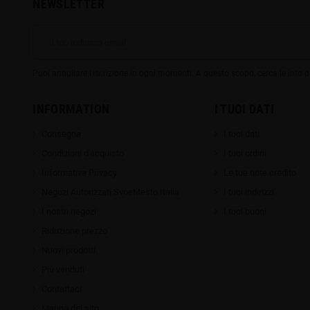
NEWSLETTER
Puoi annullare l'iscrizione in ogni momenti. A questo scopo, cerca le info di
INFORMATION
I TUOI DATI
Consegna
I tuoi dati
Condizioni d'acquisto
I tuoi ordini
Informativa Privacy
Le tue note credito
Negozi Autorizzati SvoeMesto Italia
I tuoi indirizzi
I nostri negozi
I tuoi buoni
Riduzione prezzo
Nuovi prodotti
Più venduti
Contattaci
Mappa del sito