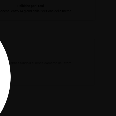
Politiche per i resi
ncessi entro 14 giorni dalla ricezione della merce
gressive", abbassando il surriscaldamento dell'atom.