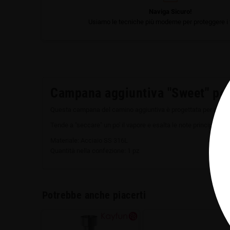
Naviga Sicuro!
Usiamo le tecniche più moderne per proteggere i t
Campana aggiuntiva "Sweet" per
Questa campana del camino aggiuntiva è progettata per utilizzo
Tende a "seccare" un po' il vapore e esalta le note principale de
Materiale: Acciaio SS 316L
Quantità nella confezione: 1 pz
Potrebbe anche piacerti