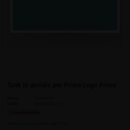
NON MOSTRARE QUESTA FINESTRA DI NUOVO.
Tank in acciaio per Prime Logo Prime
Marca
SvoёMesto
EAN13
2400000002178
Non disponibile
block
Tank in acciaio per Prime Logo Prime