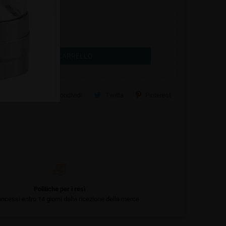
shopping_cart
AGGIUNGI AL CARRELLO
Condividi
Twitta
Pinterest
Politiche per i resi
ncessi entro 14 giorni dalla ricezione della merce