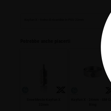
Kayfun X - Vetro di ricambio in PSU 22mm
Potrebbe anche piacerti
SvoeMesto Kayfun X
Kayfun X - 24mm - SM C
22mm
Ring