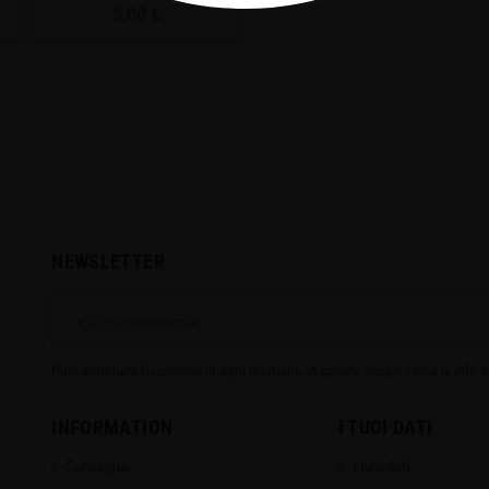
5,00 €
NEWSLETTER
Puoi annullare l'iscrizione in ogni momenti. A questo scopo, cerca le info di
INFORMATION
I TUOI DATI
Consegna
I tuoi dati