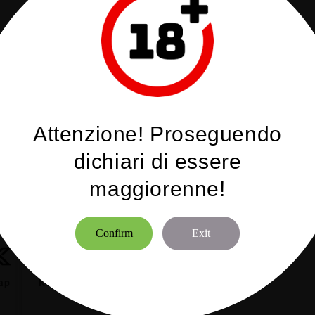
DESCRIZIONE
Attenzione! Proseguendo
dichiari di essere
maggiorenne!
Confirm
Exit
ap
Kayfun X - Kit O-Ring
22mm