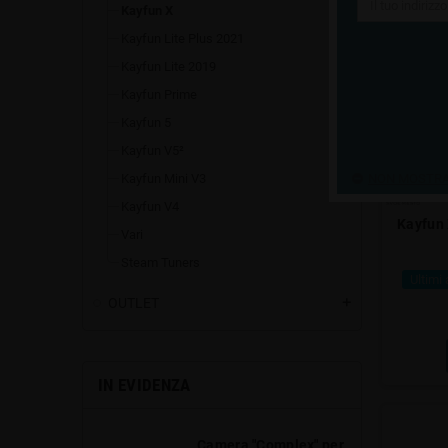
Kayfun X
Kayfun Lite Plus 2021
Kayfun Lite 2019
Kayfun Prime
Kayfun 5
Kayfun V5²
Kayfun Mini V3
NON MOSTRAR
Kayfun V4
Kayfun
Vari
Steam Tuners
Ultimi 
OUTLET
add
IN EVIDENZA
Camera "Complex" per