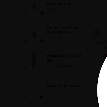
Kayfun BB RBA
15,00 €
Camera "Sweet" per
Kayfun BB RBA
15,00 €
Kayfun X
SvoeMesto Kayfun BB
N
RBA
95,00 €
100,00 €
Kayfun X - Kit Isolatori
13,00 €
Visualizz