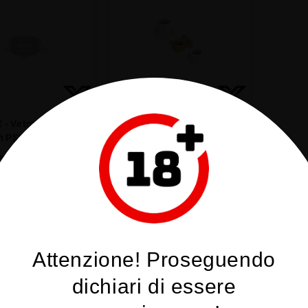
 - Vetro di ricambio
Kayfun X - Kit Isolatori
in PSU 24mm
Ultimi articoli in magazzino
on disponibile
10,00 €
13,00 €
DETTAGLI
COMPRA
Attenzione! Proseguendo
ati 1-6 su 6 articoli
dichiari di essere