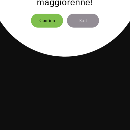
maggiorenne!
Confirm
Exit
lus GT Mini Tank 2ml
Batteria Listman IMR 20700
Aspi
Black
4200mAh 30A 3,7V