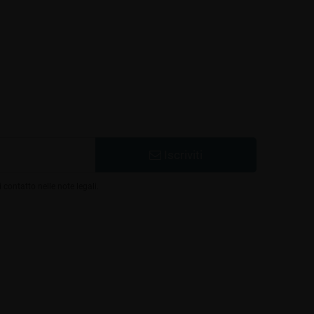
17,50 €
25,00 €
-30%
Iscriviti
 contatto nelle note legali.