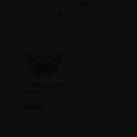
17,50 €
17,50 
00 €
25,00 €
-30%
SvoёMesto Italia
Scrivici:
info@svoemestoitalia.it
SEGUICI