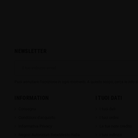
€
9,00 €
25,00 €
16,00 €
-30%
NEWSLETTER
Puoi annullare l'iscrizione in ogni momenti. A questo scopo, cerca le info di
INFORMATION
I TUOI DATI
Consegna
I tuoi dati
Condizioni d'acquisto
I tuoi ordini
Informativa Privacy
Le tue note credito
Negozi Autorizzati SvoeMesto Italia
I tuoi indirizzi