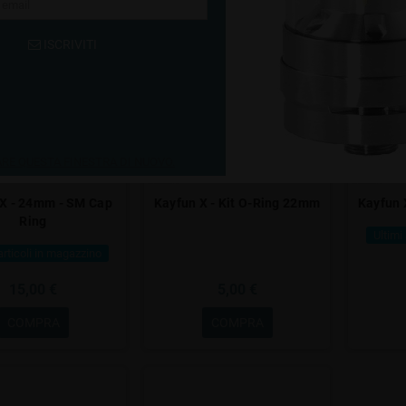
ISCRIVITI
E QUESTA FINESTRA DI NUOVO.
 X - 24mm - SM Cap
Kayfun X - Kit O-Ring 22mm
Kayfun 
Ring
Ultimi
articoli in magazzino
15,00 €
5,00 €
COMPRA
COMPRA