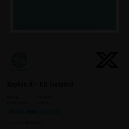
NON MOSTRARE QUESTA FINESTRA DI NUOVO.
Kayfun X - Kit Isolatori
Marca
SvoёMesto
In magazzino
3 Articoli
Ultimi articoli in magazzino
notifications_active
Kayfun X - Kit Isolatori