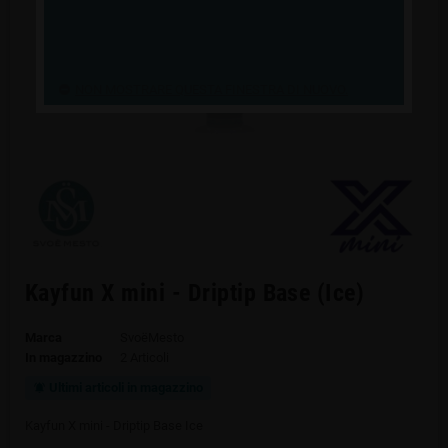
NON MOSTRARE QUESTA FINESTRA DI NUOVO.
Kayfun X mini - Driptip Base (Ice)
Marca
SvoёMesto
In magazzino
2 Articoli
Ultimi articoli in magazzino
notifications_active
Kayfun X mini - Driptip Base Ice