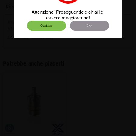
DESCRIZIONE
Attenzione! Proseguendo dichiari di
essere maggiorenne!
Kayfun X mini - Driptip Base
Confirm
Exit
Base per il driptip avvitabile per il Kayfun X Mini.
Colore: Ice (Policarbonato)
Potrebbe anche piacerti