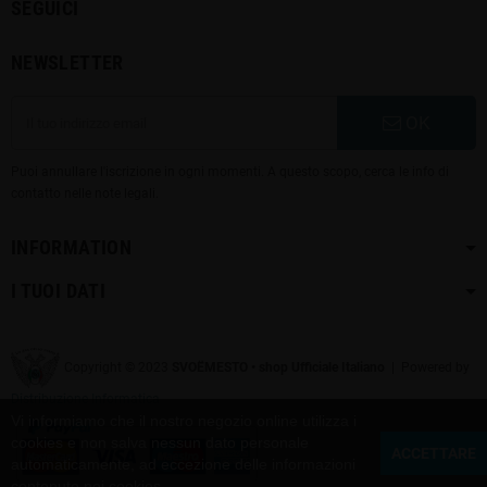
SEGUICI
NEWSLETTER
OK
Puoi annullare l'iscrizione in ogni momenti. A questo scopo, cerca le info di
contatto nelle note legali.
INFORMATION
I TUOI DATI
Copyright © 2023
SVOЁMESTO • shop Ufficiale Italiano
| Powered by
Distribuzione Informatica
Vi informiamo che il nostro negozio online utilizza i
cookies e non salva nessun dato personale
ACCETTARE
automaticamente, ad eccezione delle informazioni
contenute nei cookies.