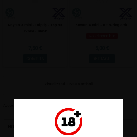
Kayfun X mini - Driptip - Top da
Kayfun X mini - Kit o-ring e viti
12mm - Black
Non disponibile
7,50 €
5,00 €
COMPRA
DETTAGLI
Visualizzati 1-6 su 6 articoli
Accessori per Kayfun X Mini
HOME