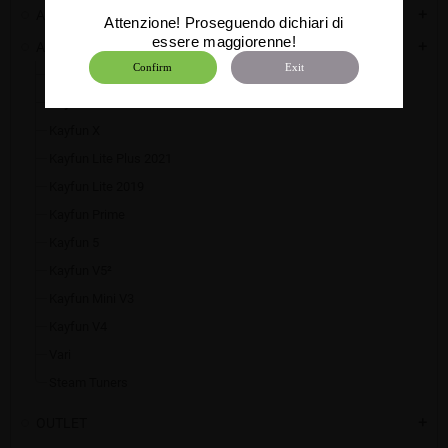
Atomizzatori
add
Attenzione! Proseguendo dichiari di
essere maggiorenne!
Accessori
add
Confirm
Exit
Kayfun BB
Kayfun X Mini
Kayfun X
Kayfun Lite Plus 2021
Kayfun Lite 2019
Kayfun Prime
Kayfun 5
Kayfun V5²
Kayfun Mini V3
Kayfun V4
Vari
Steam Tuners
OUTLET
add