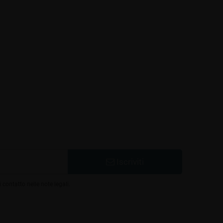
re Nautilus GT Anniversary
Edition 24mm
17,50 €
25,00 €
-30%
Iscriviti
 contatto nelle note legali.