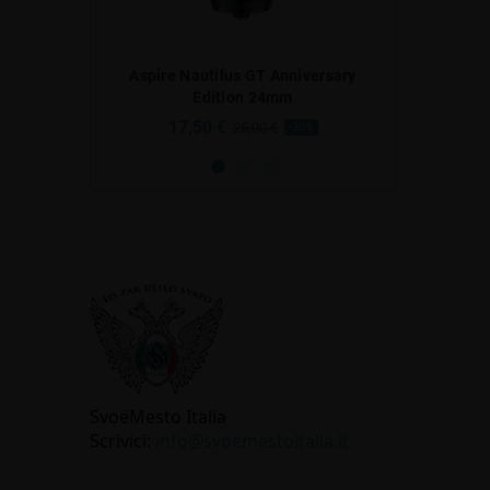
 IMR 20700
Aspire Nautilus GT Anniversary
Aspire Nauti
 3,7V
Edition 24mm
17,50 €
17,50 
00 €
25,00 €
-30%
SvoёMesto Italia
Scrivici:
info@svoemestoitalia.it