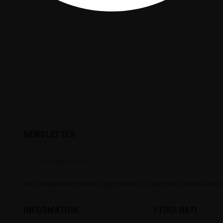
lus GT Mini Tank 2ml
Batteria Listman IMR 20700
Aspi
Black
4200mAh 30A 3,7V
€
9,00 €
25,00 €
16,00 €
-30%
NEWSLETTER
Puoi annullare l'iscrizione in ogni momenti. A questo scopo, cerca le info di
INFORMATION
I TUOI DATI