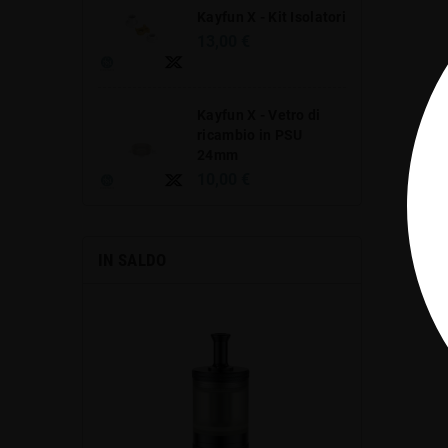
Kayfun X - Kit Isolatori
13,00 €
Kayfun X - Vetro di
ricambio in PSU
24mm
10,00 €
IN SALDO