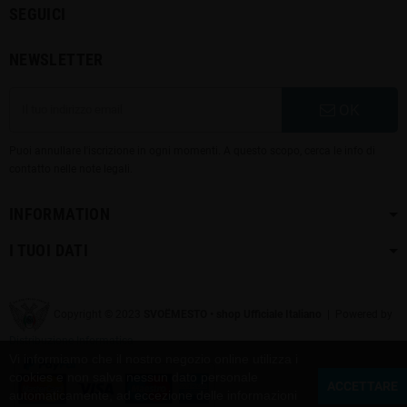
SEGUICI
NEWSLETTER
OK
Puoi annullare l'iscrizione in ogni momenti. A questo scopo, cerca le info di
contatto nelle note legali.
INFORMATION
I TUOI DATI
Copyright © 2023
SVOЁMESTO • shop Ufficiale Italiano
| Powered by
Distribuzione Informatica
Vi informiamo che il nostro negozio online utilizza i
cookies e non salva nessun dato personale
ACCETTARE
automaticamente, ad eccezione delle informazioni