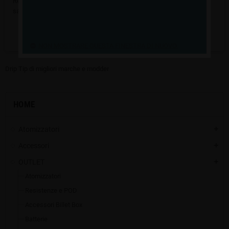
Resta in contatto! Altri prodotti verranno mostrati qui non appena
saranno stati aggiunti.
search
NON MOSTRARE QUESTA FINESTRA DI NUOVO.
Drip Tip di migliori marche e modder
HOME
Atomizzatori
add
Accessori
add
OUTLET
add
Atomizzatori
Resistenze e POD
Accessori Billet Box
Batterie