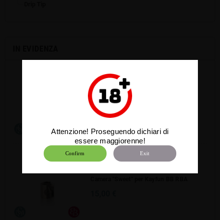
Drip Tip
IN EVIDENZA
Camera "Complex" per Kayfun BB RBA
15,00 €
Attenzione! Proseguendo dichiari di
essere maggiorenne!
Confirm
Exit
Camera "Sweet" per Kayfun BB RBA
15,00 €