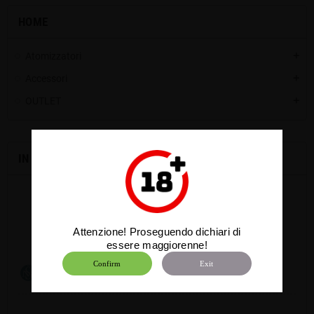
HOME
Atomizzatori
add
Accessori
add
OUTLET
add
IN EVIDENZA
Camera "Complex" per Kayfun BB RBA
Attenzione! Proseguendo dichiari di
essere maggiorenne!
15,00 €
Confirm
Exit